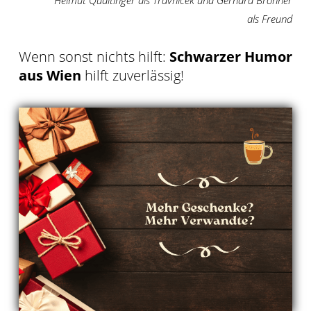
Helmut Qualtinger als Travnicek und Gerhard Bronner
als Freund
Wenn sonst nichts hilft:
Schwarzer Humor
aus Wien
hilft zuverlässig!